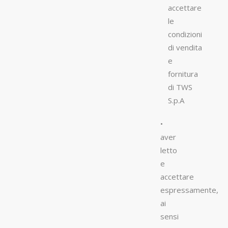
accettare
le
condizioni
di vendita
e
fornitura
di TWS
S.p.A
•
aver
letto
e
accettare
espressamente,
ai
sensi