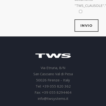
"TWS_CLAUSOLE".
Via Etruria, 8/N
San Casciano Val di Pesa
50026 Firenze - Italy
Tel: +39 055 820 362
Fax: +39 055 8294464
info@twsystems.it