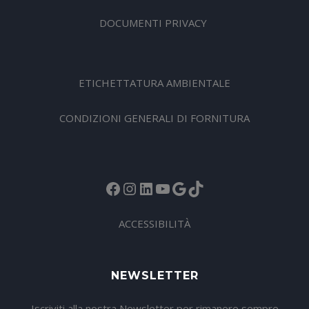
DOCUMENTI PRIVACY
ETICHETTATURA AMBIENTALE
CONDIZIONI GENERALI DI FORNITURA
Facebook
Instagram
LinkedIn
YouTube
Google
TikTok
ACCESSIBILITÀ
NEWSLETTER
Iscriviti alla nostra Newsletter per rimanere sempre