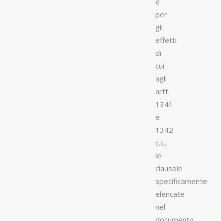
e
per
gli
effetti
di
cui
agli
artt.
1341
e
1342
c.c.,
le
clausole
specificamente
elencate
nel
documento