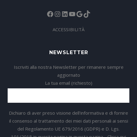
Facebook
Instagram
LinkedIn
YouTube
Google
TikTok
ACCESSIBILITÀ
NEWSLETTER
Iscriviti alla nostra Newsletter per rimanere sempre
aggiornato
La tua email (richiesto)
Dichiaro di aver preso visione dell'informativa e di fornire
il consenso al trattamento dei miei dati personali ai sensi
del Regolamento UE 679/2016 (GDPR) e D. Lgs.
101/2018 in questa pagina in questa pagina -
Clicca qui