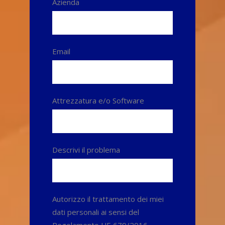
Azienda
Email
Attrezzatura e/o Software
Descrivi il problema
Autorizzo il trattamento dei miei
dati personali ai sensi del