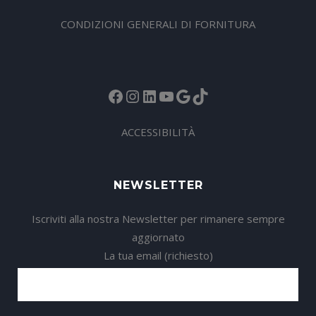
CONDIZIONI GENERALI DI FORNITURA
Facebook
Instagram
LinkedIn
YouTube
Google
TikTok
ACCESSIBILITÀ
NEWSLETTER
Iscriviti alla nostra Newsletter per rimanere sempre
aggiornato
La tua email (richiesto)