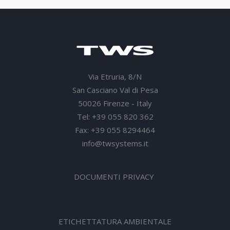
Via Etruria, 8/N
San Casciano Val di Pesa
50026 Firenze - Italy
Tel: +39 055 820 362
Fax: +39 055 8294464
info@twsystems.it
DOCUMENTI PRIVACY
ETICHETTATURA AMBIENTALE