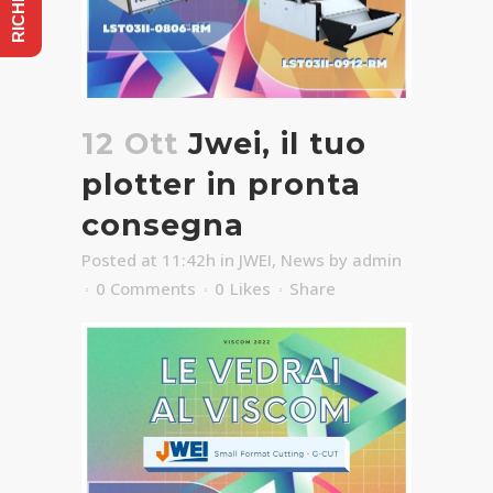
12 Ott
Jwei, il tuo
plotter in pronta
consegna
Posted at 11:42h
in
JWEI
,
News
by
admin
0 Comments
0
Likes
Share