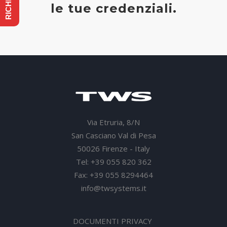
le tue credenziali.
Via Etruria, 8/N
San Casciano Val di Pesa
50026 Firenze - Italy
Tel: +39 055 820 362
Fax: +39 055 8294464
info@twsystems.it
DOCUMENTI PRIVACY