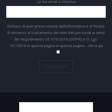
La tua email (richiesto)
Dichiaro di aver preso visione dell'informativa e di fornire
il consenso al trattamento dei miei dati personali ai sensi
del Regolamento UE 679/2016 (GDPR) e D. Lgs.
101/2018 in questa pagina in questa pagina -
Clicca qui