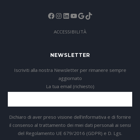
Facebook
Instagram
LinkedIn
YouTube
Google
TikTok
ACCESSIBILITÀ
NEWSLETTER
Iscriviti alla nostra Newsletter per rimanere sempre
aggiornato
La tua email (richiesto)
Dichiaro di aver preso visione dell'informativa e di fornire
il consenso al trattamento dei miei dati personali ai sensi
del Regolamento UE 679/2016 (GDPR) e D. Lgs.