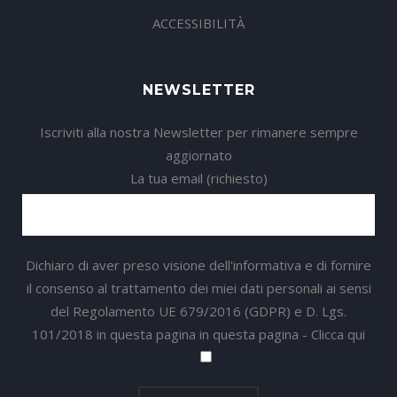
ACCESSIBILITÀ
NEWSLETTER
Iscriviti alla nostra Newsletter per rimanere sempre
aggiornato
La tua email (richiesto)
Dichiaro di aver preso visione dell'informativa e di fornire
il consenso al trattamento dei miei dati personali ai sensi
del Regolamento UE 679/2016 (GDPR) e D. Lgs.
101/2018 in questa pagina in questa pagina -
Clicca qui