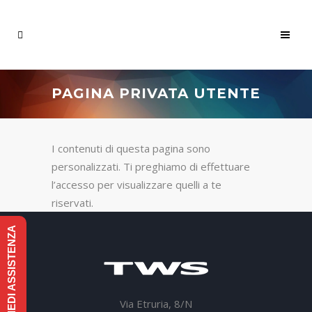
PAGINA PRIVATA UTENTE
I contenuti di questa pagina sono
personalizzati. Ti preghiamo di effettuare
l’accesso per visualizzare quelli a te
riservati.
RICHIEDI ASSISTENZA
Via Etruria, 8/N