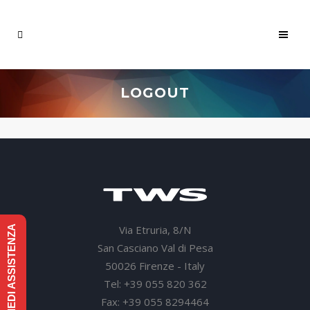
LOGOUT
Via Etruria, 8/N
RICHIEDI ASSISTENZA
San Casciano Val di Pesa
50026 Firenze - Italy
Tel: +39 055 820 362
Fax: +39 055 8294464