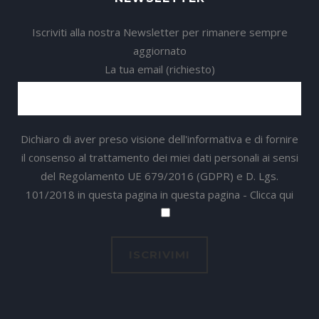
Iscriviti alla nostra Newsletter per rimanere sempre
aggiornato
La tua email (richiesto)
Dichiaro di aver preso visione dell'informativa e di fornire
il consenso al trattamento dei miei dati personali ai sensi
del Regolamento UE 679/2016 (GDPR) e D. Lgs.
101/2018 in questa pagina in questa pagina -
Clicca qui