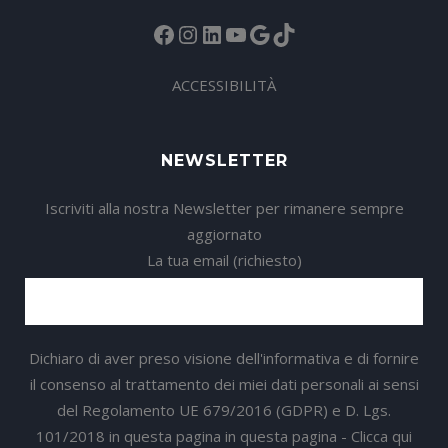
Facebook
Instagram
LinkedIn
YouTube
Google
TikTok
ACCESSIBILITÀ
NEWSLETTER
Iscriviti alla nostra Newsletter per rimanere sempre
aggiornato
La tua email (richiesto)
Dichiaro di aver preso visione dell'informativa e di fornire
il consenso al trattamento dei miei dati personali ai sensi
del Regolamento UE 679/2016 (GDPR) e D. Lgs.
101/2018 in questa pagina in questa pagina -
Clicca qui