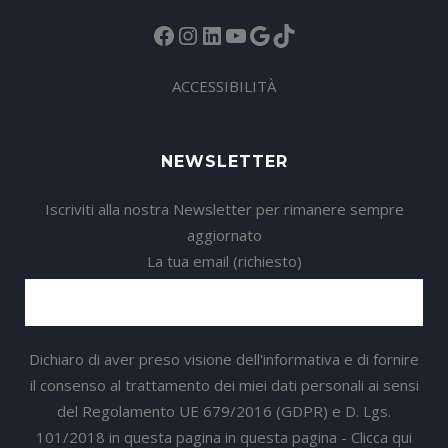
Facebook
Instagram
LinkedIn
YouTube
Google
TikTok
ACCESSIBILITÀ
NEWSLETTER
Iscriviti alla nostra Newsletter per rimanere sempre
aggiornato
La tua email (richiesto)
Dichiaro di aver preso visione dell'informativa e di fornire
il consenso al trattamento dei miei dati personali ai sensi
del Regolamento UE 679/2016 (GDPR) e D. Lgs.
101/2018 in questa pagina in questa pagina -
Clicca qui