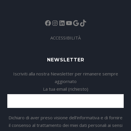
Facebook
Instagram
LinkedIn
YouTube
Google
TikTok
ACCESSIBILITÀ
NEWSLETTER
Iscriviti alla nostra Newsletter per rimanere sempre
aggiornato
La tua email (richiesto)
Dichiaro di aver preso visione dell'informativa e di fornire
il consenso al trattamento dei miei dati personali ai sensi