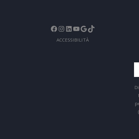
Facebook
Instagram
LinkedIn
YouTube
Google
TikTok
ACCESSIBILITÀ
Di
p