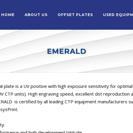
HOME
ABOUT US
OFFSET PLATES
USED EQUIP
EMERALD
al plate is a UV positive with high exposure sensitivity for optimal
UV CTP units). High engraving speed, excellent dot reproduction 
ERALD is certified by all leading CTP equipment manufacturers s
sysPrint.
ty.
rformance and high development latitude.