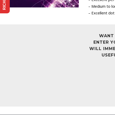
– Medium to lon
– Excellent dot
WANT
ENTER Y
WILL IMME
USEF