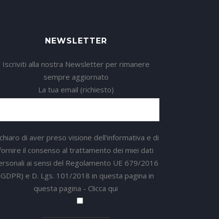
NEWSLETTER
Iscriviti alla nostra Newsletter per rimanere
sempre aggiornato
La tua email (richiesto)
chiaro di aver preso visione dell'informativa e di
fornire il consenso al trattamento dei miei dati
ersonali ai sensi del Regolamento UE 679/2016
(GDPR) e D. Lgs. 101/2018 in questa pagina in
questa pagina -
Clicca qui