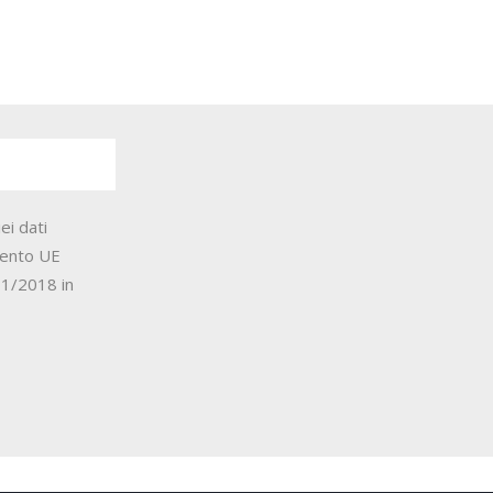
ei dati
mento UE
1/2018 in