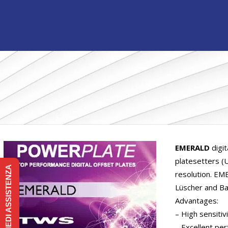
EMERALD
digit
platesetters (
RICHIEDI ASSISTENZA
resolution. EM
Lüscher and Ba
Advantages:
– High sensitivi
– Excellent pe