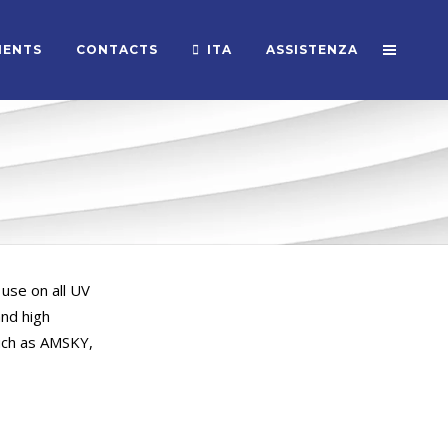
MENTS
CONTACTS
ITA
ASSISTENZA
 use on all UV
and high
uch as AMSKY,