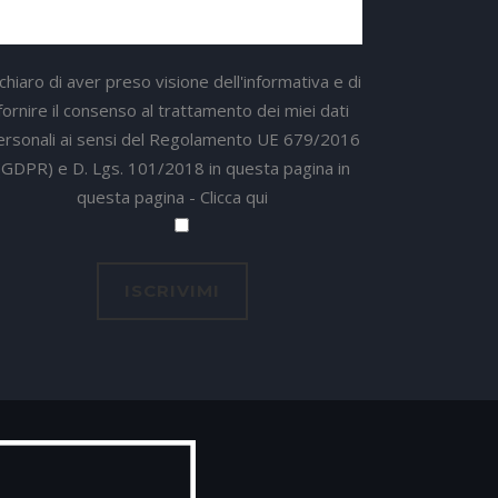
chiaro di aver preso visione dell'informativa e di
fornire il consenso al trattamento dei miei dati
ersonali ai sensi del Regolamento UE 679/2016
(GDPR) e D. Lgs. 101/2018 in questa pagina in
questa pagina -
Clicca qui