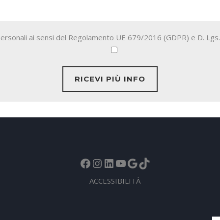
i personali ai sensi del Regolamento UE 679/2016 (GDPR) e D. Lgs
Facebook
Instagram
LinkedIn
YouTube
Google
TikTok
ACCESSIBILITÀ