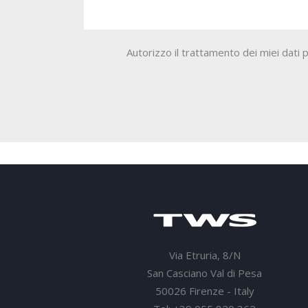
Autorizzo il trattamento dei miei dat
Via Etruria, 8/N
San Casciano Val di Pesa
50026 Firenze - Italy