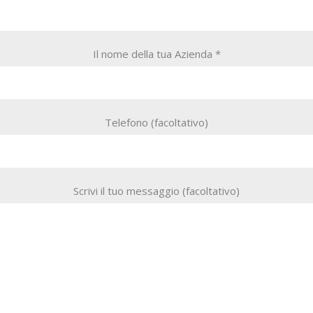
Il nome della tua Azienda *
Telefono (facoltativo)
Scrivi il tuo messaggio (facoltativo)